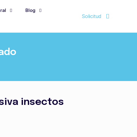
ral
Blog
Solicitud
cado
iva insectos