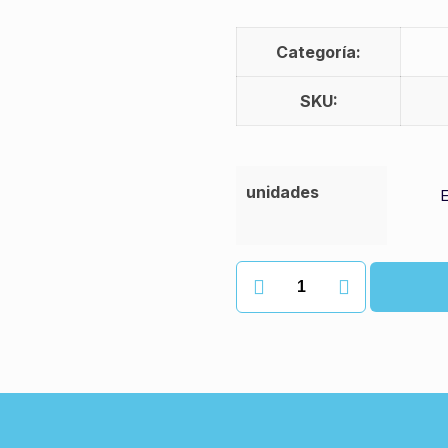
Categoría:
SKU:
unidades
Trampa
adhesiva
insectos
recambio
cantidad