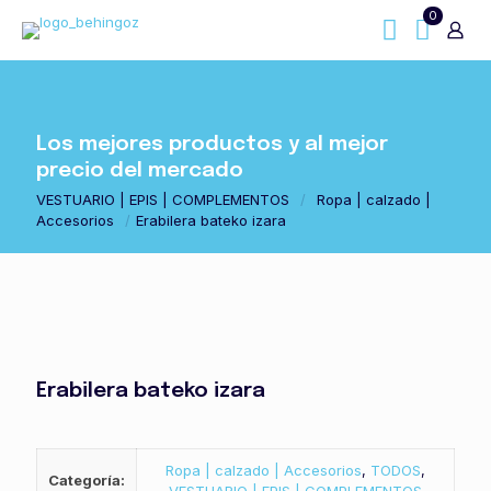
0
Los mejores productos y al mejor
precio del mercado
VESTUARIO | EPIS | COMPLEMENTOS
/
Ropa | calzado |
Accesorios
/
Erabilera bateko izara
Erabilera bateko izara
Ropa | calzado | Accesorios
,
TODOS
,
Categoría: