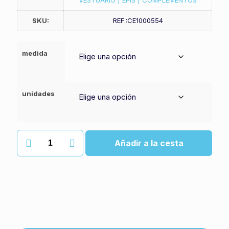
VESTUARIO | EPIS | COMPLEMENTOS
SKU:
REF.:CE1000554
medida
unidades
Erabilera
Añadir a la cesta
bateko
izara
cantidad