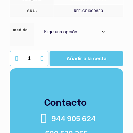
SKU:
REF.:CE1000633
medida
Toallas
Añadir a la cesta
strong
cantidad
Toalla secamanos Lucart Strong M fabricada con pura
pulpa celulosa de color blanco. Plegado «M» con 2 capas.
Resistente y absorbente para todo tipo de líquidos.
Contacto
944 905 624