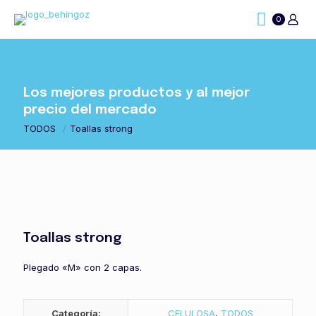
0
Los mejores productos y al mejor
precio del mercado
TODOS
/
Toallas strong
Toallas strong
Plegado «M» con 2 capas.
Categoría:
CELULOSA
,
TODOS