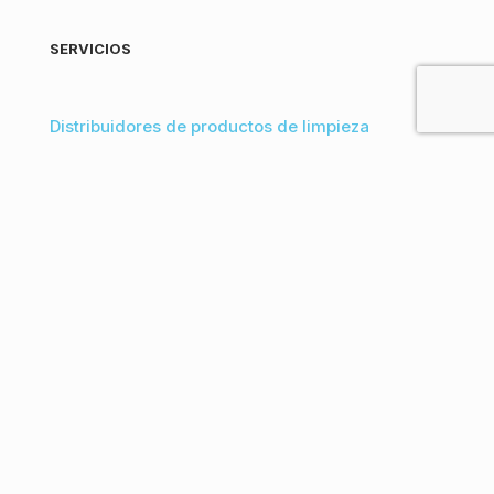
SERVICIOS
Distribuidores de productos de limpieza
Venta de productos de limpieza para empresas
Desinfección en Bizkaia
Proveedores de productos de limpieza
ecológicos a granel
Vender productos de limpieza al por mayor
online
CONTACTO