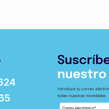
o
Suscríb
nuestro
624
Introduce tu correo electró
65
todas nuestras novedades