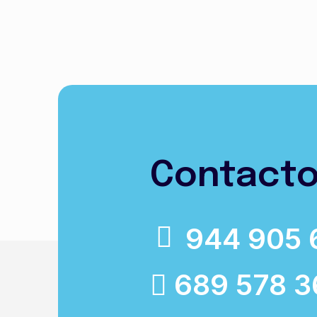
Contact
944 905 
689 578 3