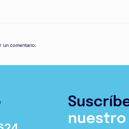
r un comentario.
o
Suscríb
nuestro
624