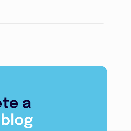
ete a
 blog