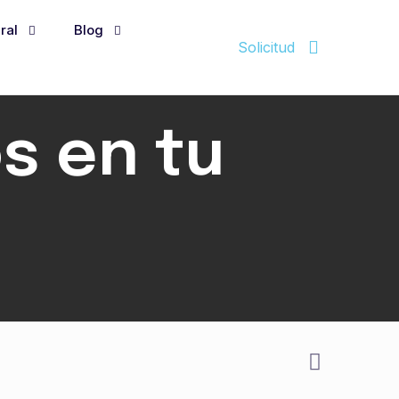
ral
Blog
Solicitud
s en tu