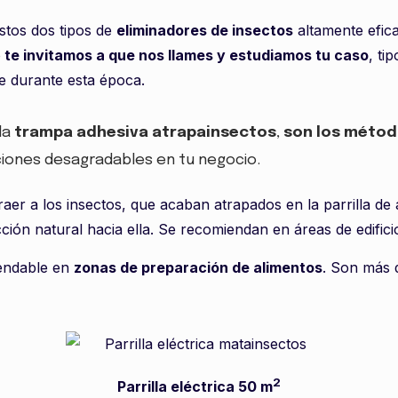
stos dos tipos de
eliminadores de insectos
altamente efica
o
te invitamos a que nos llames y estudiamos tu caso
, ti
te durante esta época.
la
trampa adhesiva atrapainsectos
,
son los métod
iones desagradables en tu negocio.
traer a los insectos, que acaban atrapados en la parrilla de
cción natural hacia ella. Se recomiendan en áreas de edifi
endable en
zonas de preparación de alimentos
. Son más d
2
Parrilla eléctrica 50 m