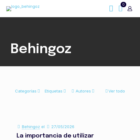
0
Behingoz
Categorías
Etiquetas
Autores
Ver todo
Behingoz
el
27/05/2026
La importancia de utilizar