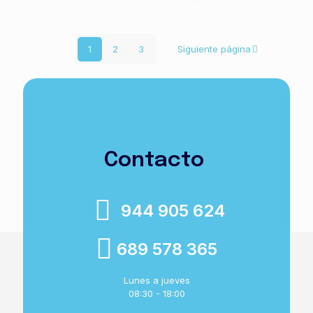
1
2
3
Siguiente página
Contacto
944 905 624
689 578 365
Lunes a jueves
08:30 - 18:00