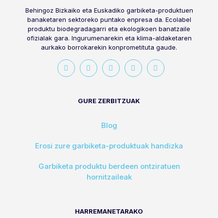
Behingoz Bizkaiko eta Euskadiko garbiketa-produktuen
banaketaren sektoreko puntako enpresa da. Ecolabel
produktu biodegradagarri eta ekologikoen banatzaile
ofizialak gara. Ingurumenarekin eta klima-aldaketaren
aurkako borrokarekin konprometituta gaude.
GURE ZERBITZUAK
Blog
Erosi zure garbiketa-produktuak handizka
Garbiketa produktu berdeen ontziratuen
hornitzaileak
HARREMANETARAKO