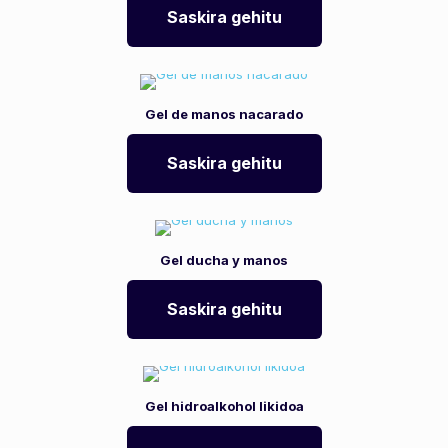
Saskira gehitu
Gel de manos nacarado
Saskira gehitu
Gel ducha y manos
Saskira gehitu
Gel hidroalkohol likidoa