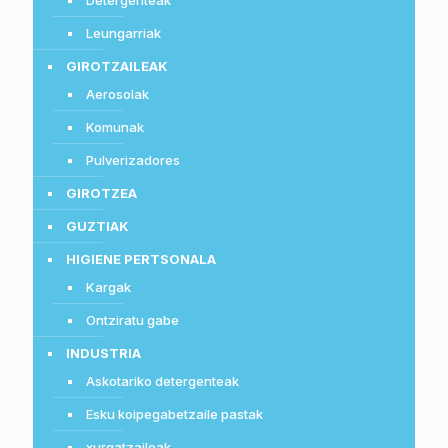
Detergenteak
Leungarriak
GIROTZAILEAK
Aerosolak
Komunak
Pulverizadores
GIROTZEA
GUZTIAK
HIGIENE PERTSONALA
Kargak
Ontziratu gabe
INDUSTRIA
Askotariko detergenteak
Esku koipegabetzaile pastak
xurgatzaileak