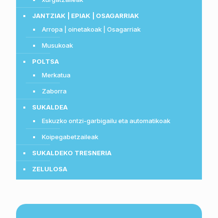
JANTZIAK | EPIAK | OSAGARRIAK
Arropa | oinetakoak | Osagarriak
Musukoak
POLTSA
Merkatua
Zaborra
SUKALDEA
Eskuzko ontzi-garbigailu eta automatikoak
Koipegabetzaileak
SUKALDEKO TRESNERIA
ZELULOSA