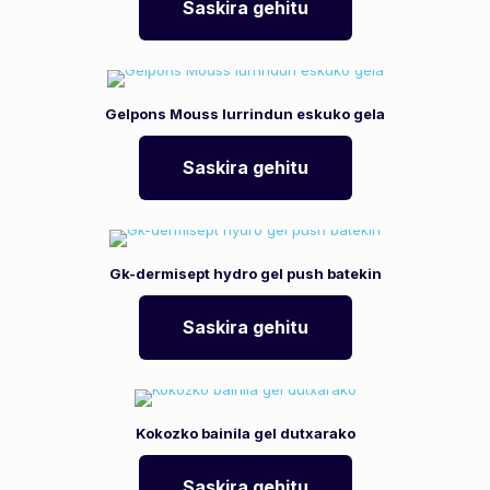
Saskira gehitu
Gelpons Mouss lurrindun eskuko gela
Saskira gehitu
Gk-dermisept hydro gel push batekin
Saskira gehitu
Kokozko bainila gel dutxarako
Saskira gehitu