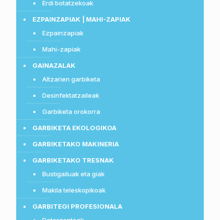
Erdi botatzekoak
EZPAINZAPIAK | MAHI-ZAPIAK
Ezpainzapiak
Mahi-zapiak
GAINAZALAK
Altzarien garbiketa
Desinfektatzaileak
Garbiketa orokorra
GARBIKETA EKOLOGIKOA
GARBIKETAKO MAKINERIA
GARBIKETAKO TRESNAK
Bustigailuak eta giak
Makila teleskopikoak
GARBITEGI PROFESIONALA