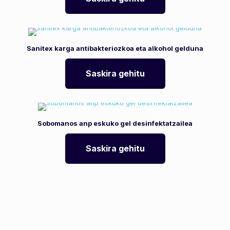
Sanitex karga antibakteriozkoa eta alkohol gelduna
Saskira gehitu
Sobomanos anp eskuko gel desinfektatzailea
Saskira gehitu