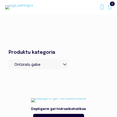
0
Produktu kategoria
Deptigerm gel hidroalkoholikoa