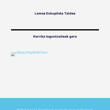
Lemoa Eskupilota Taldea
Korrika laguntzaileak gara