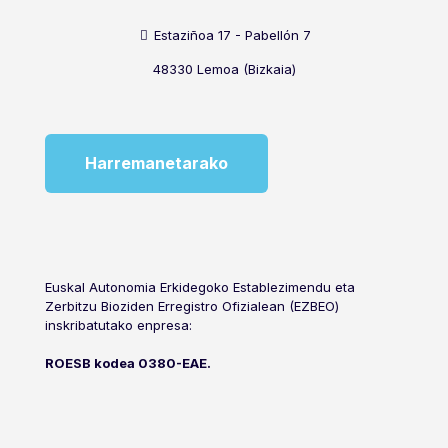
Estaziñoa 17 - Pabellón 7
48330 Lemoa (Bizkaia)
Harremanetarako
Euskal Autonomia Erkidegoko Establezimendu eta
Zerbitzu Bioziden Erregistro Ofizialean (EZBEO)
inskribatutako enpresa:
ROESB kodea 0380-EAE.