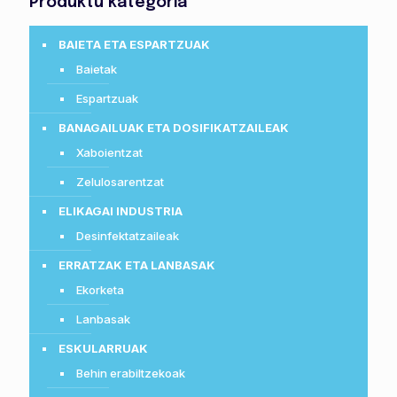
Produktu kategoria
BAIETA ETA ESPARTZUAK
Baietak
Espartzuak
BANAGAILUAK ETA DOSIFIKATZAILEAK
Xaboientzat
Zelulosarentzat
ELIKAGAI INDUSTRIA
Desinfektatzaileak
ERRATZAK ETA LANBASAK
Ekorketa
Lanbasak
ESKULARRUAK
Behin erabiltzekoak