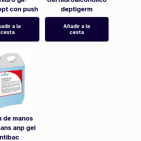
ept con push
deptigerm
adir a la
Añadir a la
cesta
cesta
n de manos
ans anp gel
ntibac