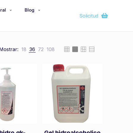
ral
Blog
Solicitud
Mostrar:
18
36
72
108
hidro gk-
Gel hidroalcoholico