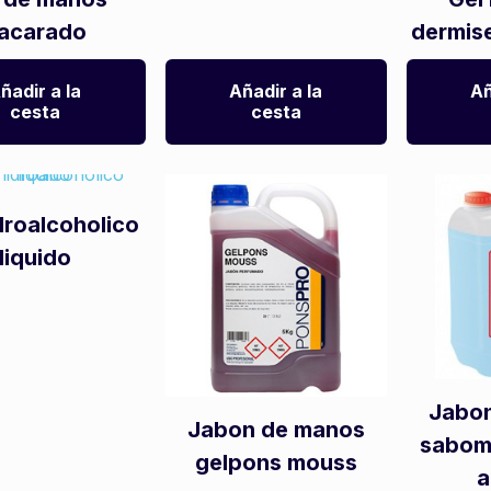
acarado
dermis
ñadir a la
Añadir a la
Añ
cesta
cesta
droalcoholico
liquido
Jabo
Jabon de manos
sabom
gelpons mouss
a