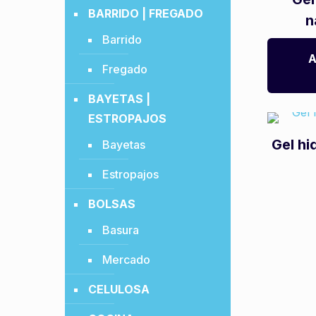
BARRIDO | FREGADO
n
Barrido
A
Fregado
BAYETAS |
ESTROPAJOS
Gel hi
Bayetas
Estropajos
BOLSAS
Basura
Mercado
CELULOSA