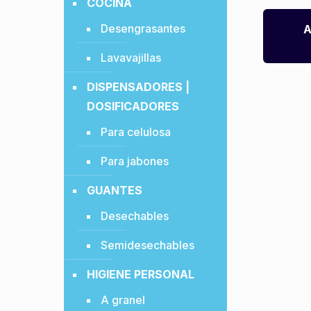
COCINA
Desengrasantes
A
Lavavajillas
DISPENSADORES |
DOSIFICADORES
Para celulosa
Para jabones
GUANTES
Desechables
Semidesechables
HIGIENE PERSONAL
A granel