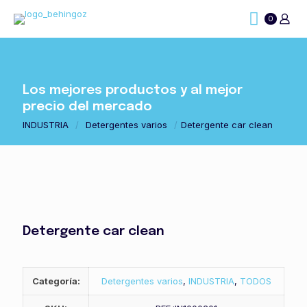
0
Los mejores productos y al mejor
precio del mercado
INDUSTRIA
/
Detergentes varios
/
Detergente car clean
Detergente car clean
Categoría:
Detergentes varios
,
INDUSTRIA
,
TODOS