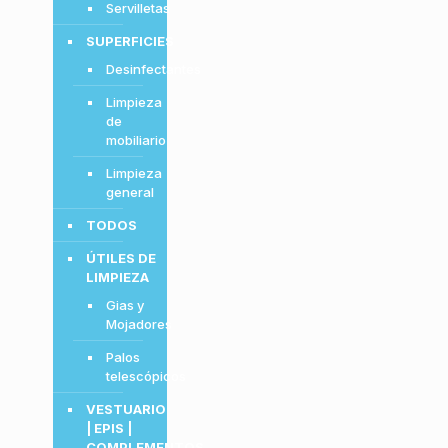
Servilletas
SUPERFICIES
Desinfectantes
Limpieza
de
mobiliario
Limpieza
general
TODOS
ÚTILES DE
LIMPIEZA
Gias y
Mojadores
Palos
telescópicos
VESTUARIO
| EPIS |
COMPLEMENTOS