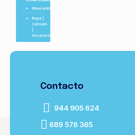
Mascarillas
Ropa |
calzado
|
Accesorios
Contacto
944 905 624
689 578 365