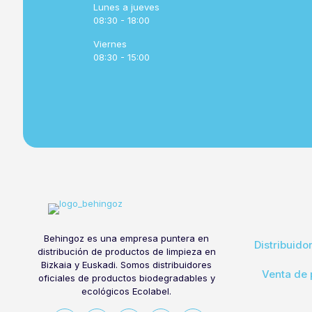
Lunes a jueves
08:30 - 18:00
Viernes
08:30 - 15:00
Behingoz es una empresa puntera en
Distribuido
distribución de productos de limpieza en
Bizkaia y Euskadi. Somos distribuidores
Venta de 
oficiales de productos biodegradables y
ecológicos Ecolabel.