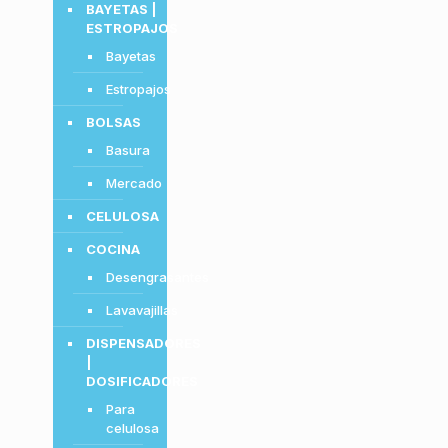
BAYETAS |
ESTROPAJOS
Bayetas
Estropajos
BOLSAS
Basura
Mercado
CELULOSA
COCINA
Desengrasantes
Lavavajillas
DISPENSADORES
|
DOSIFICADORES
Para
celulosa