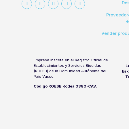
Des
Proveedore
e
Vender produ
Empresa inscrita en el Registro Oficial de
Establecimientos y Servicios Biocidas
L
(ROESB) de la Comunidad Autónoma del
Esk
País Vasco:
T
Código ROESB Kodea 0380-CAV
.