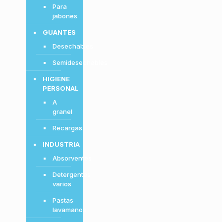
Para
jabones
GUANTES
Desechables
Semidesechables
HIGIENE
PERSONAL
A
granel
Recargas
INDUSTRIA
Absorventes
Detergentes
varios
Pastas
lavamanos