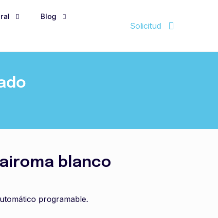
ral
Blog
Solicitud
cado
airoma blanco
automático programable.