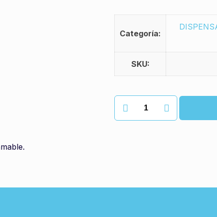
DISPENS
Categoría:
SKU:
Dispensador
airoma
blanco
cantidad
amable.