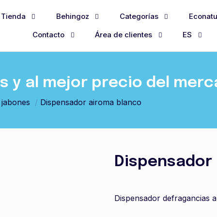
Tienda
Behingoz
Categorías
Econatu
Contacto
Área de clientes
ES
 y al mejor precio del mer
 jabones
/
Dispensador airoma blanco
Dispensador 
Dispensador defragancias 