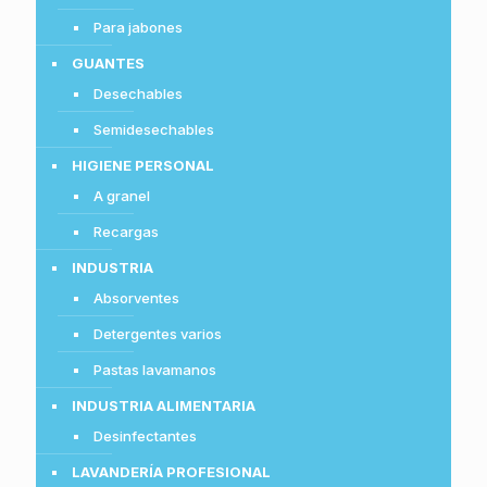
Para jabones
GUANTES
Desechables
Semidesechables
HIGIENE PERSONAL
A granel
Recargas
INDUSTRIA
Absorventes
Detergentes varios
Pastas lavamanos
INDUSTRIA ALIMENTARIA
Desinfectantes
LAVANDERÍA PROFESIONAL