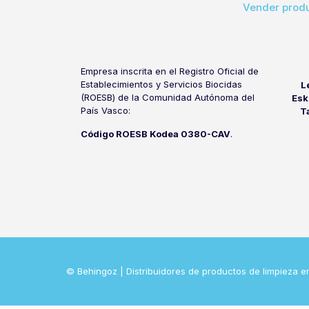
Vender produ
Empresa inscrita en el Registro Oficial de
Establecimientos y Servicios Biocidas
L
(ROESB) de la Comunidad Autónoma del
Esk
País Vasco:
T
Código ROESB Kodea 0380-CAV
.
© Behingoz | Distribuidores de productos de limpieza e