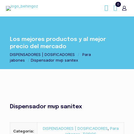
0
Los mejores productos y al mejor
precio del mercado
DISPENSADORES | DOSIFICADORES
/
Para
jabones
/
Dispensador mvp sanitex
Dispensador mvp sanitex
DISPENSADORES | DOSIFICADORES
,
Para
Categoría: