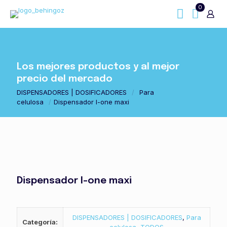
0
Los mejores productos y al mejor
precio del mercado
DISPENSADORES | DOSIFICADORES
/
Para
celulosa
/
Dispensador l-one maxi
Dispensador l-one maxi
DISPENSADORES | DOSIFICADORES
,
Para
Categoría: