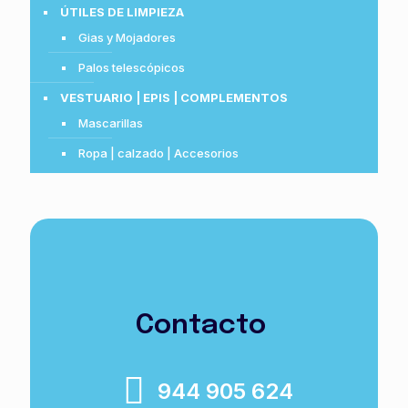
ÚTILES DE LIMPIEZA
Gias y Mojadores
Palos telescópicos
VESTUARIO | EPIS | COMPLEMENTOS
Mascarillas
Ropa | calzado | Accesorios
Contacto
944 905 624