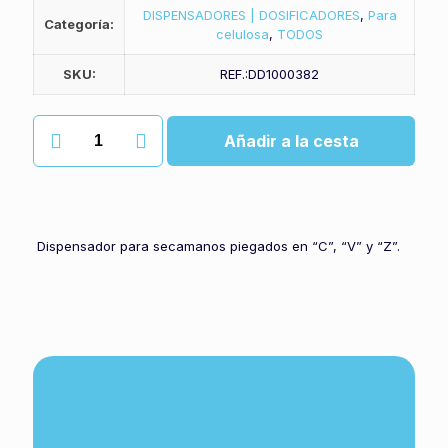
DISPENSADORES | DOSIFICADORES
,
Para
Categoría:
celulosa
,
TODOS
SKU:
REF.:DD1000382
Dispensador
Añadir a la cesta
toallas
abs
cantidad
Dispensador para secamanos piegados en “C”, “V” y “Z”.