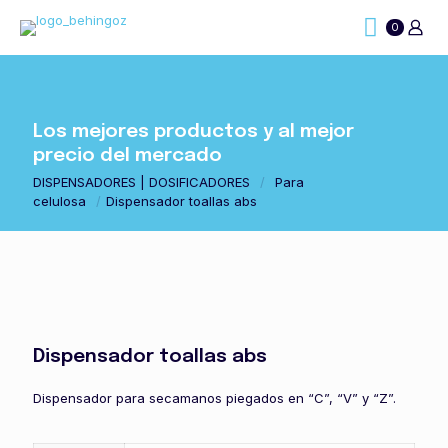
0
Los mejores productos y al mejor
precio del mercado
DISPENSADORES | DOSIFICADORES
/
Para
celulosa
/
Dispensador toallas abs
Dispensador toallas abs
Dispensador para secamanos piegados en “C”, “V” y “Z”.