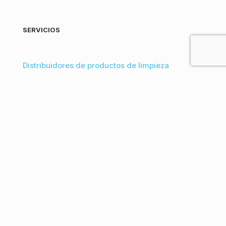
SERVICIOS
Distribuidores de productos de limpieza
Venta de productos de limpieza para empresas
Desinfección en Bizkaia
Proveedores de productos de limpieza
ecológicos a granel
Vender productos de limpieza al por mayor
online
CONTACTO