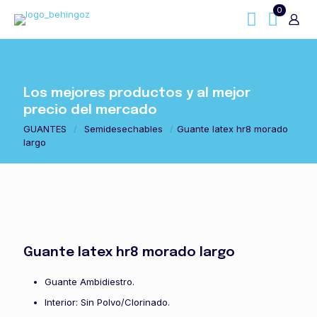
0
Los mejores productos y al mejor
precio del mercado
GUANTES
/
Semidesechables
/
Guante latex hr8 morado
largo
Guante latex hr8 morado largo
Guante Ambidiestro.
Interior: Sin Polvo/Clorinado.