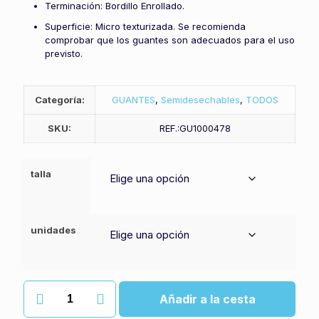
Terminación: Bordillo Enrollado.
Superficie: Micro texturizada. Se recomienda
comprobar que los guantes son adecuados para el uso
previsto.
Categoría:
GUANTES
,
Semidesechables
,
TODOS
SKU:
REF.:GU1000478
talla
unidades
Guante
Añadir a la cesta
latex
hr8