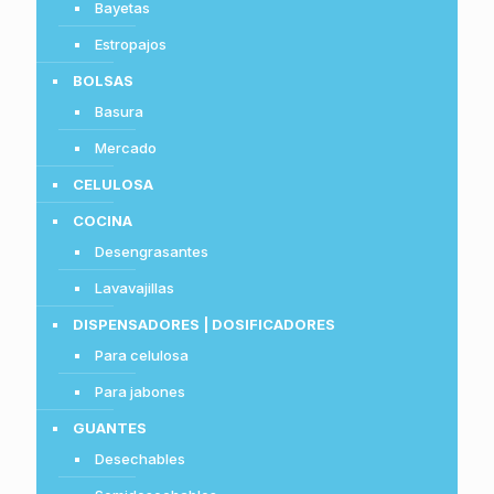
Bayetas
Estropajos
BOLSAS
Basura
Mercado
CELULOSA
COCINA
Desengrasantes
Lavavajillas
DISPENSADORES | DOSIFICADORES
Para celulosa
Para jabones
GUANTES
Desechables