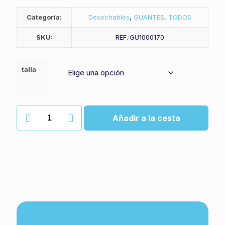
Categoría:
Desechables
,
GUANTES
,
TODOS
SKU:
REF.:GU1000170
talla
Guantes
Añadir a la cesta
azules
de
nitrilo
sin
polvo
cantidad