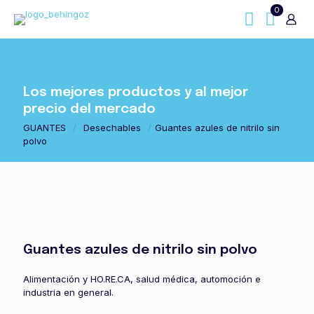
0
Los mejores productos y al mejor
precio del mercado
GUANTES
/
Desechables
/
Guantes azules de nitrilo sin
polvo
Guantes azules de nitrilo sin polvo
Alimentación y HO.RE.CA, salud médica, automoción e
industria en general.