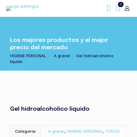
0
Los mejores productos y al mejor
precio del mercado
HIGIENE PERSONAL
/
A granel
/
Gel hidroalcoholico
liquido
Gel hidroalcoholico liquido
Categoría:
A granel
,
HIGIENE PERSONAL
,
TODOS