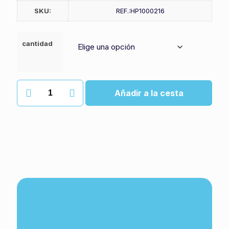
SKU:
REF.:HP1000216
cantidad
Gel
Añadir a la cesta
hidroalcoholico
liquido
cantidad