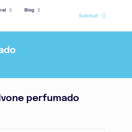
ral
Blog
Solicitud
cado
lvone perfumado