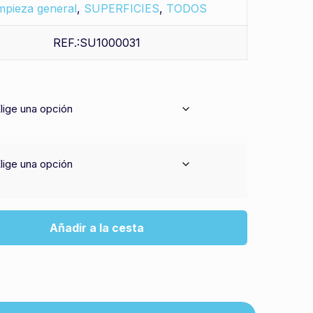
mpieza general
,
SUPERFICIES
,
TODOS
REF.:SU1000031
Añadir a la cesta