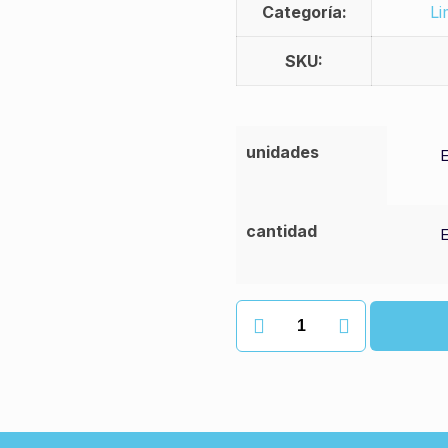
Categoría:
Li
SKU:
unidades
cantidad
Amoniaco
volvone
perfumado
cantidad