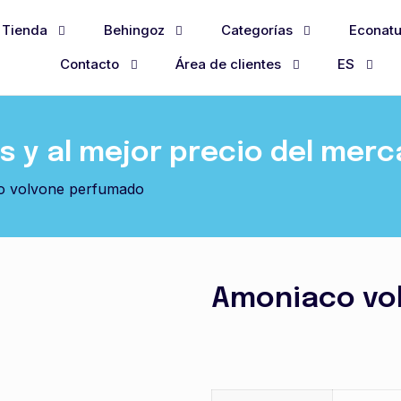
Tienda
Behingoz
Categorías
Econatu
Contacto
Área de clientes
ES
 y al mejor precio del mer
o volvone perfumado
Amoniaco vo