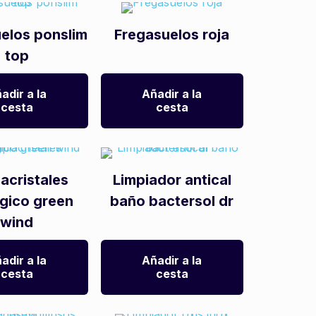
elos ponslim
Fregasuelos roja
top
adir a la
Añadir a la
cesta
cesta
acristales
Limpiador antical
gico green
baño bactersol dr
wind
adir a la
Añadir a la
cesta
cesta