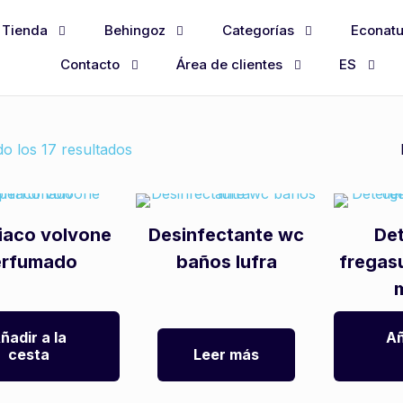
Tienda
Behingoz
Categorías
Econatu
Contacto
Área de clientes
ES
o los 17 resultados
aco volvone
Desinfectante wc
De
erfumado
baños lufra
fregas
ñadir a la
Añ
cesta
Leer más