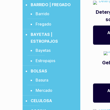
BARRIDO | FREGADO
Deter
Barrido
s
Fregado
A
BAYETAS |
ESTROPAJOS
Bayetas
Estropajos
Gel
BOLSAS
Basura
Mercado
A
CELULOSA