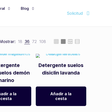
ral
Blog
Solicitud
Mostrar:
18
36
72
108
tergente
Detergente suelos
uelos demón
disiclin lavanda
marino
adir a la
Añadir a la
cesta
cesta