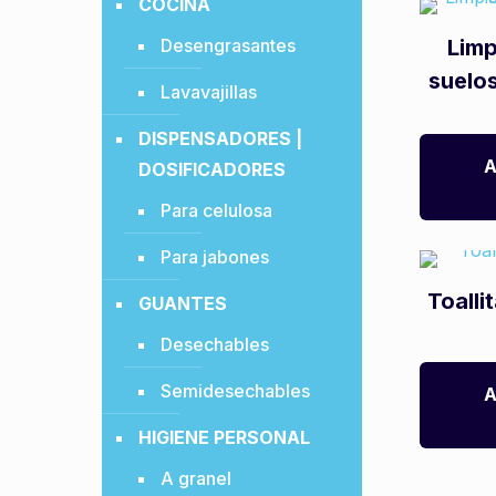
COCINA
Desengrasantes
Limp
suelo
Lavavajillas
DISPENSADORES |
A
DOSIFICADORES
Para celulosa
Para jabones
Toalli
GUANTES
Desechables
Semidesechables
A
HIGIENE PERSONAL
A granel