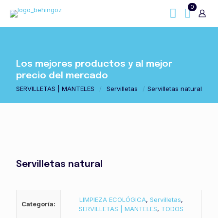
0
Los mejores productos y al mejor
precio del mercado
SERVILLETAS | MANTELES
/
Servilletas
/
Servilletas natural
Servilletas natural
LIMPIEZA ECOLÓGICA
,
Servilletas
,
Categoría:
SERVILLETAS | MANTELES
,
TODOS