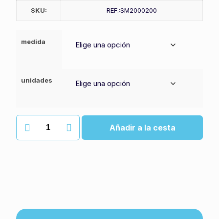
SKU:
REF.:SM2000200
medida
unidades
Servilletas
Añadir a la cesta
natural
cantidad