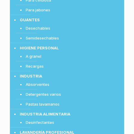
Para celulosa
Para jabones
GUANTES
Desechables
Semidesechables
HIGIENE PERSONAL
A granel
Recargas
INDUSTRIA
Absorventes
Detergentes varios
Pastas lavamanos
INDUSTRIA ALIMENTARIA
Desinfectantes
LAVANDERÍA PROFESIONAL