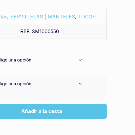
etas
,
SERVILLETAS | MANTELES
,
TODOS
REF.:SM1000550
Añadir a la cesta