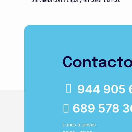
Servilleta con 1 capa y en color blanco.
Contact
944 905 
689 578 3
Lunes a jueves