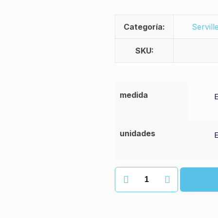
Categoría:
Servill
SKU:
medida
unidades
Servilletas
cantidad