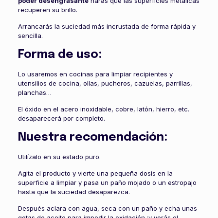
poder desengrasante
harás que las superficies metálicas
recuperen su brillo.
Arrancarás la suciedad más incrustada de forma rápida y
sencilla.
Forma de uso:
Lo usaremos en cocinas para limpiar recipientes y
utensilios de cocina, ollas, pucheros, cazuelas, parrillas,
planchas…
El óxido en el acero inoxidable, cobre, latón, hierro, etc.
desaparecerá por completo.
Nuestra recomendación:
Utilízalo en su estado puro.
Agita el producto y vierte una pequeña dosis en la
superficie a limpiar y pasa un paño mojado o un estropajo
hasta que la suciedad desaparezca.
Después aclara con agua, seca con un paño y echa unas
gotas de aceite para impedir la oxidación ¡y verás el