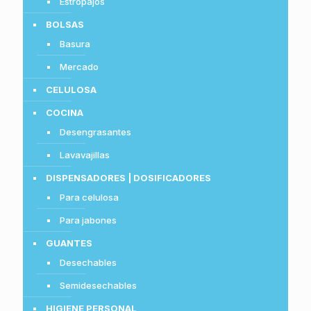
Estropajos
BOLSAS
Basura
Mercado
CELULOSA
COCINA
Desengrasantes
Lavavajillas
DISPENSADORES | DOSIFICADORES
Para celulosa
Para jabones
GUANTES
Desechables
Semidesechables
HIGIENE PERSONAL