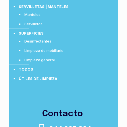
SERVILLETAS | MANTELES
Manteles
Servilletas
SUPERFICIES
Desinfectantes
Limpieza de mobiliario
Limpieza general
TODOS
ÚTILES DE LIMPIEZA
Gias y Mojadores
Palos telescópicos
VESTUARIO | EPIS | COMPLEMENTOS
Contacto
Mascarillas
Ropa | calzado | Accesorios