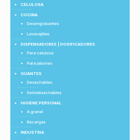
CELULOSA
COCINA
Desengrasantes
Lavavajillas
DISPENSADORES | DOSIFICADORES
Para celulosa
Para jabones
GUANTES
Desechables
Semidesechables
HIGIENE PERSONAL
A granel
Recargas
INDUSTRIA